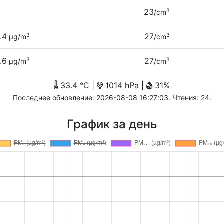
23
3
/cm
.4
27
3
3
µg/m
/cm
.6
27
3
3
µg/m
/cm
33.4 °C |
1014 hPa |
31%
Последнее обновление: 2026-08-08 16:27:03. Чтения: 24.
График за день