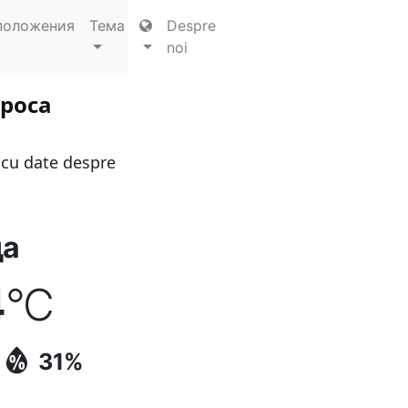
положения
Тема
Despre
noi
apoca
 cu date despre
да
4
°C
31%