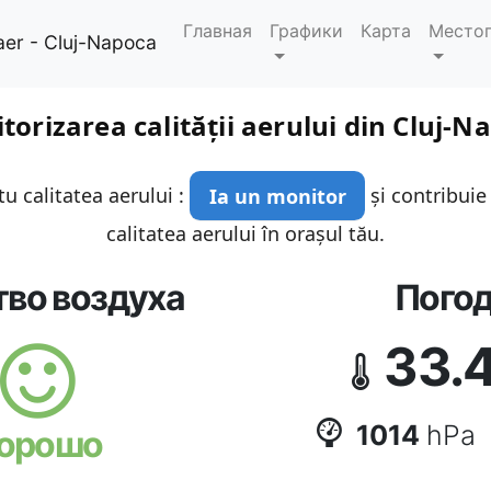
Главная
Графики
Карта
Место
aer - Cluj-Napoca
torizarea calității aerului din Cluj-N
u calitatea aerului :
Ia un monitor
și contribuie
calitatea aerului în orașul tău.
тво воздуха
Пого
33.
1014
hPa
орошо