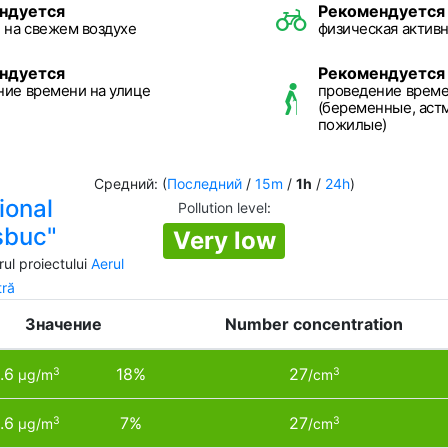
ндуется
Рекомендуется
 на свежем воздухе
физическая активн
ндуется
Рекомендуется
ние времени на улице
проведение време
(беременные, астм
пожилые)
Средний: (
Последний
/
15m
/
1h
/
24h
)
ional
Pollution level
:
şbuc"
Very low
ul proiectului
Aerul
tră
Значение
Number concentration
.6
18%
27
3
3
µg/m
/cm
.6
7%
27
3
3
µg/m
/cm