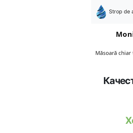
Strop de 
Moni
Măsoară chiar t
Качес
Х