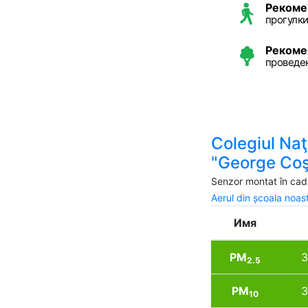
Рекоме
прогулки
Рекоме
проведе
Colegiul Naţ
"George Co
Senzor montat în cadr
Aerul din școala noas
Имя
PM
3
2.5
PM
3
10