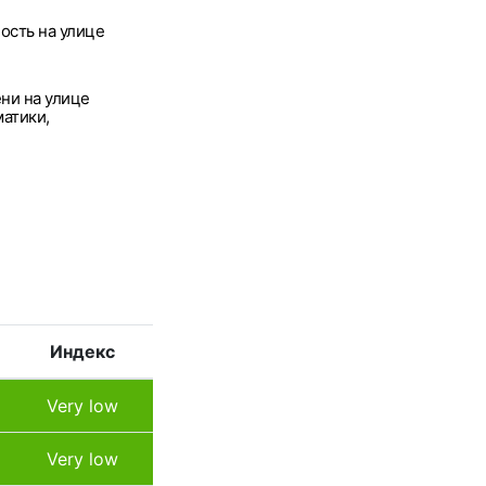
ость на улице
ни на улице
атики,
Индекс
Very low
Very low