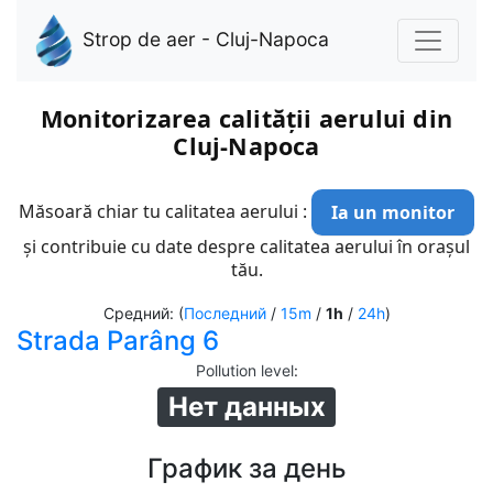
Strop de aer - Cluj-Napoca
Monitorizarea calității aerului din
Cluj-Napoca
Măsoară chiar tu calitatea aerului :
Ia un monitor
și contribuie cu date despre calitatea aerului în orașul
tău.
Средний: (
Последний
/
15m
/
1h
/
24h
)
Strada Parâng 6
Pollution level
:
Нет данных
График за день