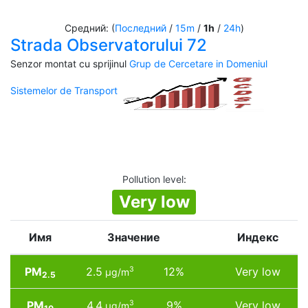
Средний: (
Последний
/
15m
/
1h
/
24h
)
Strada Observatorului 72
Senzor montat cu sprijinul
Grup de Cercetare in Domeniul
Sistemelor de Transport
Pollution level
:
Very low
Имя
Значение
Индекс
PM
2.5
12%
Very low
3
µg/m
2.5
PM
4.4
9%
Very low
3
µg/m