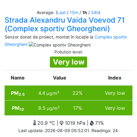
Average: (
Last
/
15m
/
1h
/
24h
)
Strada Alexandru Vaida Voevod 71
(Complex sportiv Gheorgheni)
Senzor donat de proiect, montat în locație la
Complex sportiv
Gheorgheni
Pollution level
:
Very low
Name
Value
Index
PM
4.4
22%
Very low
3
µg/m
2.5
PM
8.5
17%
Very low
3
µg/m
10
20.9 °C |
1019 hPa |
71%
Last update: 2026-08-09 06:52:01. Readings: 24.