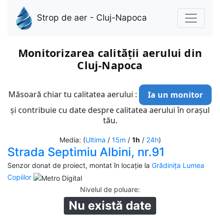
Strop de aer - Cluj-Napoca
Monitorizarea calității aerului din
Cluj-Napoca
Măsoară chiar tu calitatea aerului :
Ia un monitor
și contribuie cu date despre calitatea aerului în orașul
tău.
Media: (
Ultima
/
15m
/
1h
/
24h
)
Strada Septimiu Albini, nr.91
Senzor donat de proiect, montat în locație la
Grădinița Lumea
Copiilor
Nivelul de poluare
:
Nu există date