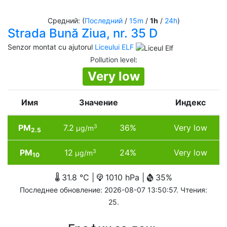
Средний: (
Последний
/
15m
/
1h
/
24h
)
Strada Bună Ziua, nr. 35 D
Senzor montat cu ajutorul
Liceului ELF
Pollution level
:
Very low
Имя
Значение
Индекс
PM
7.2
36%
Very low
3
µg/m
2.5
PM
12
24%
Very low
3
µg/m
10
31.8 °C |
1010 hPa |
35%
Последнее обновление: 2026-08-07 13:50:57. Чтения:
25.