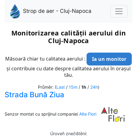
Strop de aer - Cluj-Napoca
Monitorizarea calității aerului din
Cluj-Napoca
Măsoară chiar tu calitatea aerului :
Ia un monitor
și contribuie cu date despre calitatea aerului în orașul
tău.
Průměr: (
Last
/
15m
/
1h
/
24h
)
Strada Bună Ziua
Senzor montat cu sprijinul companiei
Alte Flori
Úroveň znečištění
: