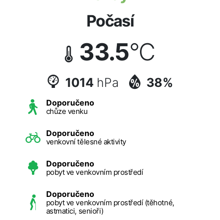
Počasí
33.5
°C
1014
hPa
38%
Doporučeno
chůze venku
Doporučeno
venkovní tělesné aktivity
Doporučeno
pobyt ve venkovním prostředí
Doporučeno
pobyt ve venkovním prostředí (těhotné,
astmatici, senioři)