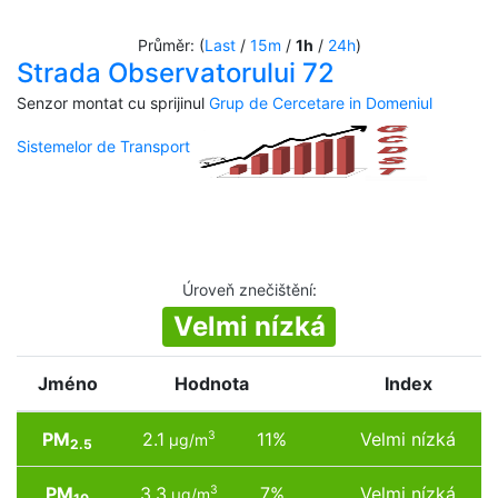
Průměr: (
Last
/
15m
/
1h
/
24h
)
Strada Observatorului 72
Senzor montat cu sprijinul
Grup de Cercetare in Domeniul
Sistemelor de Transport
Úroveň znečištění
:
Velmi nízká
Jméno
Hodnota
Index
PM
2.1
11%
Velmi nízká
3
µg/m
2.5
PM
3.3
7%
Velmi nízká
3
µg/m