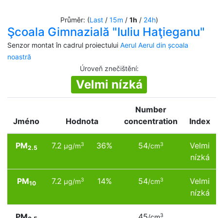
Průměr: (
Last
/
15m
/
1h
/
24h
)
Şcoala Gimnazială "Iuliu Haţieganu"
Senzor montat în cadrul proiectului
Aerul Aerul din școala
noastră
Úroveň znečištění
:
Velmi nízká
Number
Jméno
Hodnota
concentration
Index
PM
7.2
36%
54
Velmi
3
3
µg/m
/cm
2.5
nízká
PM
7.2
14%
54
Velmi
3
3
µg/m
/cm
10
nízká
PM
45
3
/cm