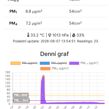
0.5
PM
6.8
54
3
3
µg/m
/cm
1
PM
7.2
54
3
3
µg/m
/cm
4
33.2 °C |
1013 hPa |
33%
Poslední update: 2026-08-07 13:54:51. Readings: 23.
Denní graf