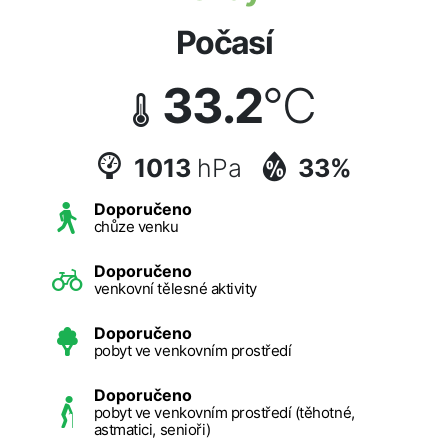
Počasí
33.2
°C
1013
hPa
33%
Doporučeno
chůze venku
Doporučeno
venkovní tělesné aktivity
Doporučeno
pobyt ve venkovním prostředí
Doporučeno
pobyt ve venkovním prostředí (těhotné,
astmatici, senioři)