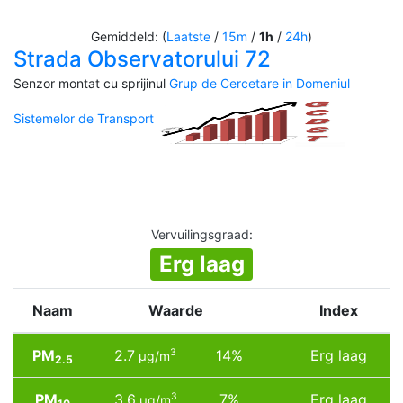
Gemiddeld: (
Laatste
/
15m
/
1h
/
24h
)
Strada Observatorului 72
Senzor montat cu sprijinul
Grup de Cercetare in Domeniul
Sistemelor de Transport
Vervuilingsgraad
:
Erg laag
Naam
Waarde
Index
PM
2.7
14%
Erg laag
3
µg/m
2.5
PM
3.6
7%
Erg laag
3
µg/m