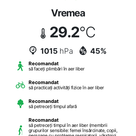
Vremea
29.2
°C
1015
hPa
45%
Recomandat
să faceți plimbări în aer liber
Recomandat
să practicați activități fizice în aer liber
Recomandat
să petreceți timpul afară
Recomandat
să petreceți timpul în aer liber (membrii
grupurilor sensibile: femei însărcinate, copii,
persoane cu probleme respiratorii, vârstnici