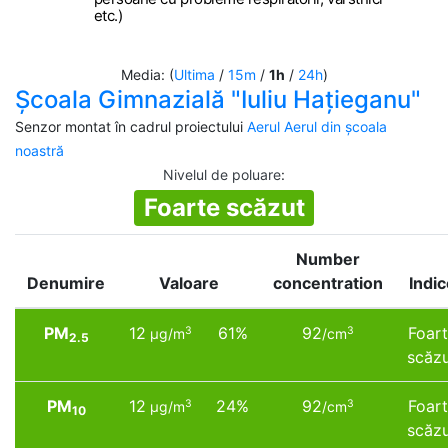
etc.)
Media: (
Ultima
/
15m
/
1h
/
24h
)
Şcoala Gimnazială "Iuliu Haţieganu"
Senzor montat în cadrul proiectului
Aerul Aerul din școala
noastră
Nivelul de poluare
:
Foarte scăzut
Number
Denumire
Valoare
concentration
Indic
PM
12
61%
92
Foar
3
3
µg/m
/cm
2.5
scăz
PM
12
24%
92
Foar
3
3
µg/m
/cm
10
scăz