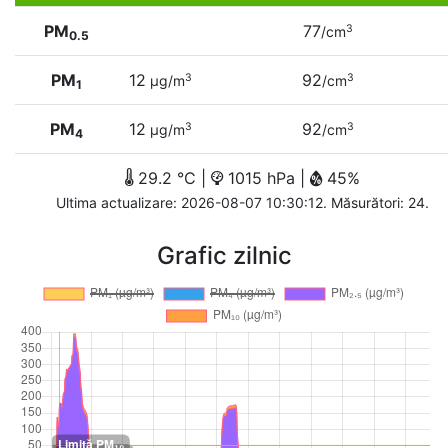
PM
77
3
/cm
0.5
PM
12
92
3
3
µg/m
/cm
1
PM
12
92
3
3
µg/m
/cm
4
29.2 °C |
1015 hPa |
45%
Ultima actualizare: 2026-08-07 10:30:12. Măsurători: 24.
Grafic zilnic