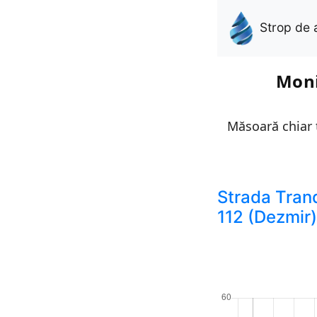
Strop de 
Moni
Măsoară chiar t
Strada Trand
112 (Dezmir)