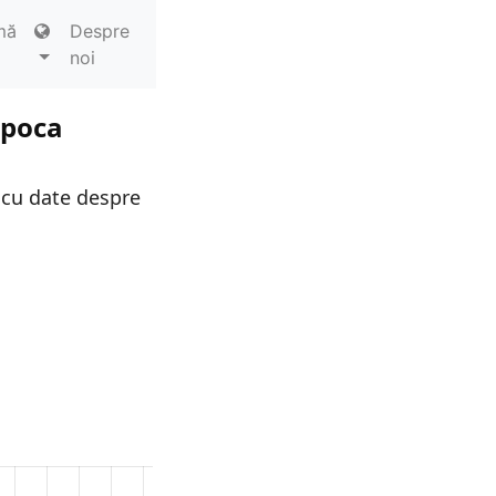
mă
Despre
noi
apoca
 cu date despre