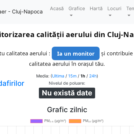
Acasă
Grafice
Hartă
Locuri
Te
aer - Cluj-Napoca
torizarea calității aerului din Cluj-N
u calitatea aerului :
Ia un monitor
și contribuie
calitatea aerului în orașul tău.
Media: (
Ultima
/
15m
/
1h
/
24h
)
afirilor
Nivelul de poluare
:
Nu există date
Grafic zilnic