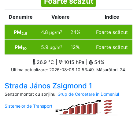
Foarte scăzut
Denumire
Valoare
Indice
PM
4.8
24%
Foarte scăzut
3
µg/m
2.5
PM
5.9
12%
Foarte scăzut
3
µg/m
10
26.9 °C |
1015 hPa |
54%
Ultima actualizare: 2026-08-08 10:53:49. Măsurători: 24.
Strada János Zsigmond 1
Senzor montat cu sprijinul
Grup de Cercetare in Domeniul
Sistemelor de Transport