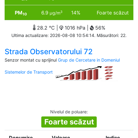
PM
6.9
14%
Foarte scăzut
3
µg/m
10
28.2 °C |
1016 hPa |
56%
Ultima actualizare: 2026-08-08 10:54:14. Măsurători: 22.
Strada Observatorului 72
Senzor montat cu sprijinul
Grup de Cercetare in Domeniul
Sistemelor de Transport
Nivelul de poluare
:
Foarte scăzut
Denumire
Valoare
Indice