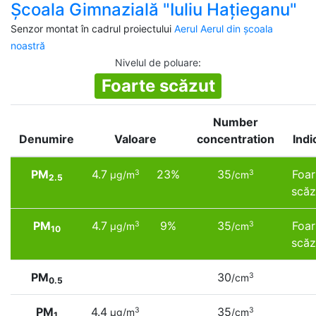
Şcoala Gimnazială "Iuliu Haţieganu"
Senzor montat în cadrul proiectului
Aerul Aerul din școala
noastră
Nivelul de poluare
:
Foarte scăzut
Number
Denumire
Valoare
concentration
Indi
PM
4.7
23%
35
Foar
3
3
µg/m
/cm
2.5
scăz
PM
4.7
9%
35
Foar
3
3
µg/m
/cm
10
scăz
PM
30
3
/cm
0.5
PM
4.4
35
3
3
µg/m
/cm
1