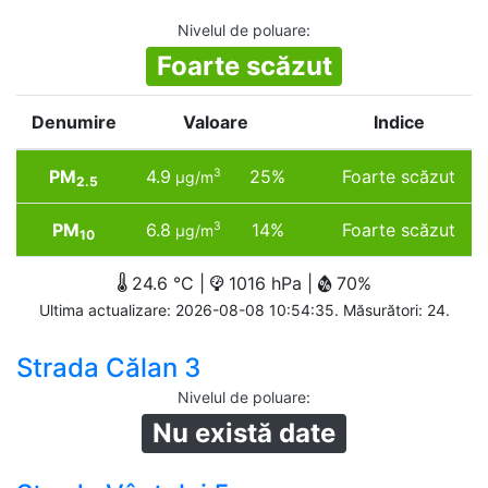
Nivelul de poluare
:
Foarte scăzut
Denumire
Valoare
Indice
PM
4.9
25%
Foarte scăzut
3
µg/m
2.5
PM
6.8
14%
Foarte scăzut
3
µg/m
10
24.6 °C |
1016 hPa |
70%
Ultima actualizare: 2026-08-08 10:54:35. Măsurători: 24.
Strada Călan 3
Nivelul de poluare
:
Nu există date