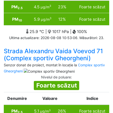
PM
4.5
23%
Foarte scăzut
3
µg/m
2.5
PM
5.9
12%
Foarte scăzut
3
µg/m
10
25.9 °C |
1017 hPa |
100%
Ultima actualizare: 2026-08-08 10:53:06. Măsurători: 23.
Strada Alexandru Vaida Voevod 71
(Complex sportiv Gheorgheni)
Senzor donat de proiect, montat în locație la
Complex sportiv
Gheorgheni
Nivelul de poluare
:
Foarte scăzut
Denumire
Valoare
Indice
PM
5.1
26%
Foarte scăzut
3
µg/m
2.5