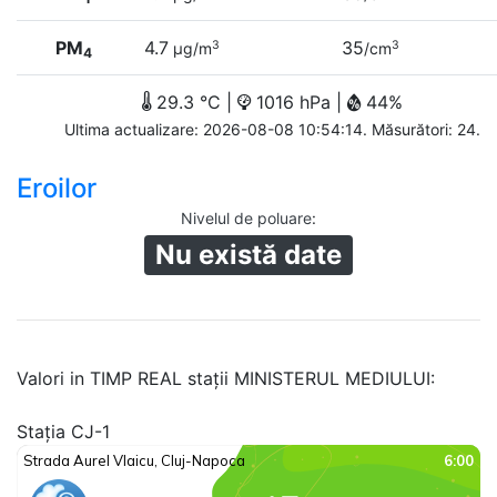
PM
4.7
35
3
3
µg/m
/cm
4
29.3 °C |
1016 hPa |
44%
Ultima actualizare: 2026-08-08 10:54:14. Măsurători: 24.
Eroilor
Nivelul de poluare
:
Nu există date
Valori in TIMP REAL stații MINISTERUL MEDIULUI:
Stația CJ-1