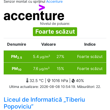
Senzor montat cu sprijinul
Accenture
Nivelul de poluare
:
Foarte scăzut
Denumire
Valoare
Indice
PM
5.4
27%
Foarte scăzut
3
µg/m
2.5
PM
7.6
15%
Foarte scăzut
3
µg/m
10
32.5 °C |
1016 hPa |
40%
Ultima actualizare: 2026-08-08 10:54:19. Măsurători: 22.
Liceul de Informatică „Tiberiu
Popoviciu”