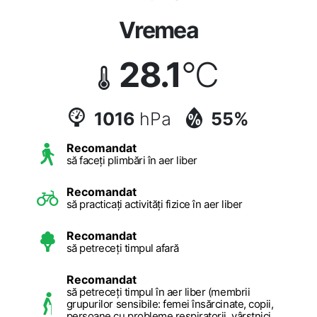
Vremea
28.1
°C
1016
hPa
55%
Recomandat
să faceți plimbări în aer liber
Recomandat
să practicați activități fizice în aer liber
Recomandat
să petreceți timpul afară
Recomandat
să petreceți timpul în aer liber (membrii
grupurilor sensibile: femei însărcinate, copii,
persoane cu probleme respiratorii, vârstnici