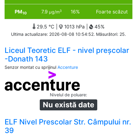
PM
7.9
16%
Foarte scăzut
3
µg/m
10
29.5 °C |
1013 hPa |
45%
Ultima actualizare: 2026-08-08 10:54:52. Măsurători: 25.
Liceul Teoretic ELF - nivel preșcolar
-Donath 143
Senzor montat cu sprijinul
Accenture
Nivelul de poluare
:
Nu există date
ELF Nivel Prescolar Str. Câmpului nr.
39