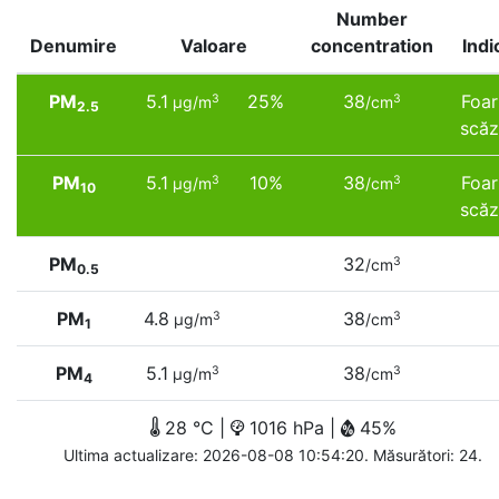
Number
Denumire
Valoare
concentration
Indi
PM
5.1
25%
38
Foar
3
3
µg/m
/cm
2.5
scăz
PM
5.1
10%
38
Foar
3
3
µg/m
/cm
10
scăz
PM
32
3
/cm
0.5
PM
4.8
38
3
3
µg/m
/cm
1
PM
5.1
38
3
3
µg/m
/cm
4
28 °C |
1016 hPa |
45%
Ultima actualizare: 2026-08-08 10:54:20. Măsurători: 24.