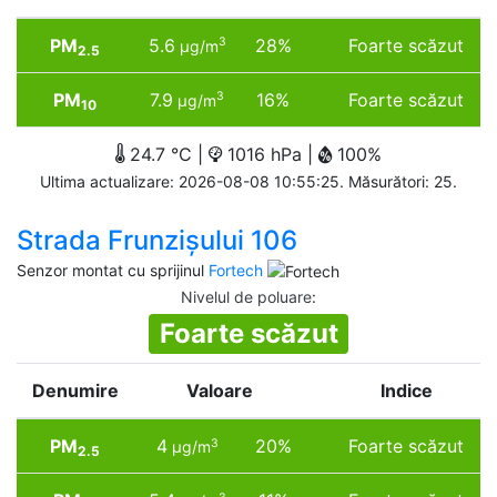
PM
5.6
28%
Foarte scăzut
3
µg/m
2.5
PM
7.9
16%
Foarte scăzut
3
µg/m
10
24.7 °C |
1016 hPa |
100%
Ultima actualizare: 2026-08-08 10:55:25. Măsurători: 25.
Strada Frunzișului 106
Senzor montat cu sprijinul
Fortech
Nivelul de poluare
:
Foarte scăzut
Denumire
Valoare
Indice
PM
4
20%
Foarte scăzut
3
µg/m
2.5