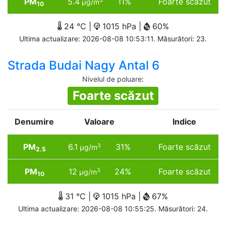
PM
5.4
11%
Foarte scăzut
3
µg/m
10
24 °C |
1015 hPa |
60%
Ultima actualizare: 2026-08-08 10:53:11. Măsurători: 23.
Strada Budai Nagy Antal 6
Nivelul de poluare
:
Foarte scăzut
Denumire
Valoare
Indice
PM
6.1
31%
Foarte scăzut
3
µg/m
2.5
PM
12
24%
Foarte scăzut
3
µg/m
10
31 °C |
1015 hPa |
67%
Ultima actualizare: 2026-08-08 10:55:25. Măsurători: 24.