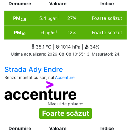
Denumire
Valoare
Indice
PM
5.4
27%
Foarte scăzut
3
µg/m
2.5
PM
6
12%
Foarte scăzut
3
µg/m
10
35.1 °C |
1014 hPa |
34%
Ultima actualizare: 2026-08-08 10:55:13. Măsurători: 24.
Strada Ady Endre
Senzor montat cu sprijinul
Accenture
Nivelul de poluare
:
Foarte scăzut
Denumire
Valoare
Indice