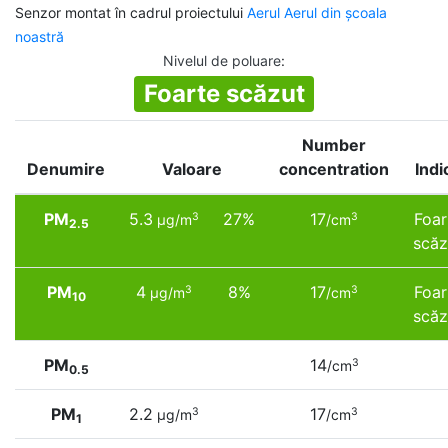
Senzor montat în cadrul proiectului
Aerul Aerul din școala
noastră
Nivelul de poluare
:
Foarte scăzut
Number
Denumire
Valoare
concentration
Indi
PM
5.3
27%
17
Foar
3
3
µg/m
/cm
2.5
scăz
PM
4
8%
17
Foar
3
3
µg/m
/cm
10
scăz
PM
14
3
/cm
0.5
PM
2.2
17
3
3
µg/m
/cm
1