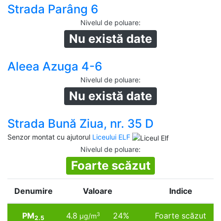
Strada Parâng 6
Nivelul de poluare
:
Nu există date
Aleea Azuga 4-6
Nivelul de poluare
:
Nu există date
Strada Bună Ziua, nr. 35 D
Senzor montat cu ajutorul
Liceului ELF
Nivelul de poluare
:
Foarte scăzut
Denumire
Valoare
Indice
PM
4.8
24%
Foarte scăzut
3
µg/m
2.5