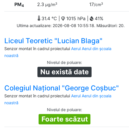
PM
2.3
17
3
3
µg/m
/cm
4
31.4 °C |
1015 hPa |
41%
Ultima actualizare: 2026-08-08 10:55:18. Măsurători: 20.
Liceul Teoretic "Lucian Blaga"
Senzor montat în cadrul proiectului
Aerul Aerul din școala
noastră
Nivelul de poluare
:
Nu există date
Colegiul Naţional "George Coşbuc"
Senzor montat în cadrul proiectului
Aerul Aerul din școala
noastră
Nivelul de poluare
:
Foarte scăzut