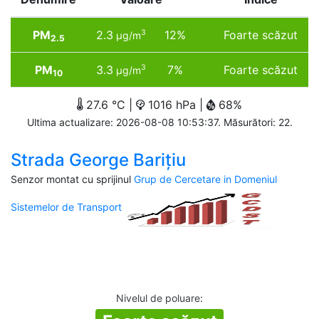
PM
2.3
12%
Foarte scăzut
3
µg/m
2.5
PM
3.3
7%
Foarte scăzut
3
µg/m
10
27.6 °C |
1016 hPa |
68%
Ultima actualizare: 2026-08-08 10:53:37. Măsurători: 22.
Strada George Barițiu
Senzor montat cu sprijinul
Grup de Cercetare in Domeniul
Sistemelor de Transport
Nivelul de poluare
: