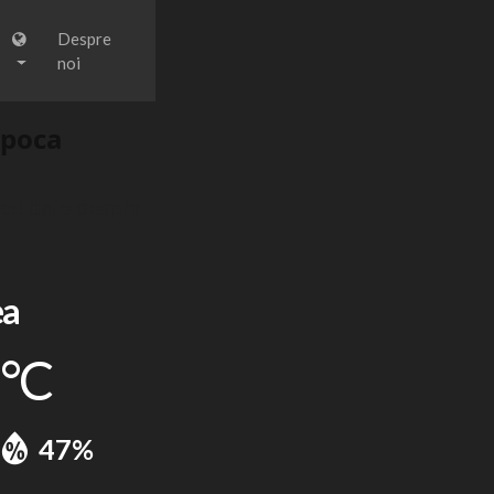
Despre
noi
apoca
 cu date despre
ea
°C
47%