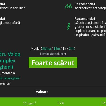
dat
Recomandat
limbări în aer liber
să practicați activități
dat
Recomandat
ți timpul afară
să petreceți timpul în 
grupurilor sensibile: 
copii, persoane cu pr
respiratorii, vârstnici 
Media: (
Ultima
/
15m
/
1h
/
24h
)
dru Vaida
Nivelul de poluare
:
omplex
Foarte scăzut
gheni)
, montat în
iv Gheorgheni
Valoare
11
57%
Fo
3
µg/m