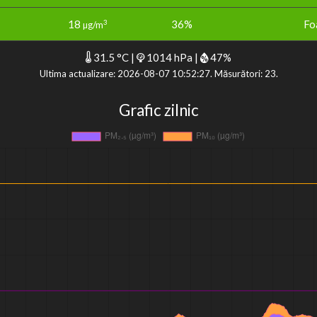
18
36%
Fo
3
µg/m
31.5 °C |
1014 hPa |
47%
Ultima actualizare: 2026-08-07 10:52:27. Măsurători: 23.
Grafic zilnic