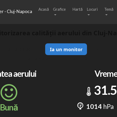
Acasă
Grafice
Hartă
Locuri
Temă
er - Cluj-Napoca
torizarea calității aerului din Cluj-N
u calitatea aerului :
Ia un monitor
și contribuie
calitatea aerului în orașul tău.
atea aerului
Vrem
31.5
Bună
1014
hPa