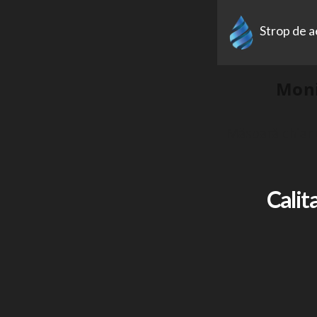
Strop de a
Moni
Măsoară chiar t
Calit