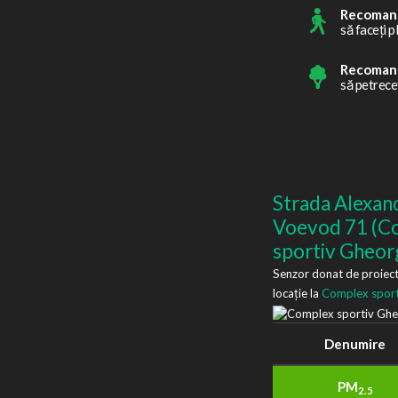
Recoman
să faceți p
Recoman
să petrece
Strada Alexan
Voevod 71 (C
sportiv Gheor
Senzor donat de proiect
locație la
Complex sport
Denumire
PM
2.5