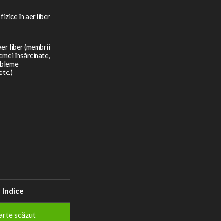
 fizice în aer liber
aer liber (membrii
femei însărcinate,
obleme
etc.)
Indice
arte scăzut