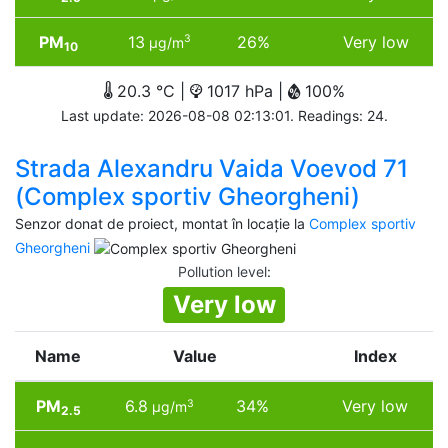
PM
13
26%
Very low
3
µg/m
10
20.3 °C |
1017 hPa |
100%
Last update: 2026-08-08 02:13:01. Readings: 24.
Strada Alexandru Vaida Voevod 71
(Complex sportiv Gheorgheni)
Senzor donat de proiect, montat în locație la
Complex sportiv
Gheorgheni
Pollution level
:
Very low
Name
Value
Index
PM
6.8
34%
Very low
3
µg/m
2.5