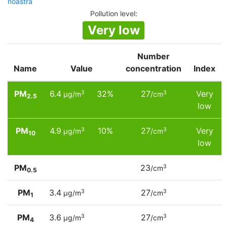
noastră
Pollution level
:
Very low
Number
Name
Value
concentration
Index
PM
6.4
32%
27
Very
3
3
µg/m
/cm
2.5
low
PM
4.9
10%
27
Very
3
3
µg/m
/cm
10
low
PM
23
3
/cm
0.5
PM
3.4
27
3
3
µg/m
/cm
1
PM
3.6
27
3
3
µg/m
/cm
4