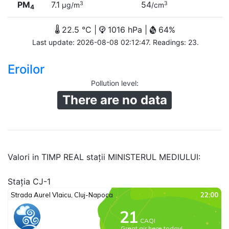
PM
7.1
54
3
3
µg/m
/cm
4
22.5 °C |
1016 hPa |
64%
Last update: 2026-08-08 02:12:47. Readings: 23.
Eroilor
Pollution level
:
There are no data
Valori in TIMP REAL stații MINISTERUL MEDIULUI:
Stația CJ-1