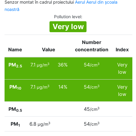
Senzor montat în cadrul proiectului
Aerul Aerul din școala
noastră
Pollution level
:
Very low
Number
Name
Value
concentration
Index
PM
7.1
36%
54
Very
3
3
µg/m
/cm
2.5
low
PM
7.1
14%
54
Very
3
3
µg/m
/cm
10
low
PM
45
3
/cm
0.5
PM
6.8
54
3
3
µg/m
/cm
1