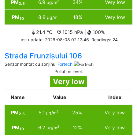
PM
6.9
34%
Very low
3
µg/m
2.5
PM
8.8
18%
Very low
3
µg/m
10
21.4 °C |
1015 hPa |
100%
Last update: 2026-08-08 02:12:46. Readings: 24.
Strada Frunzișului 106
Senzor montat cu sprijinul
Fortech
Pollution level
:
Very low
Name
Value
Index
PM
5.1
25%
Very low
3
µg/m
2.5
PM
6.2
12%
Very low
3
µg/m
10