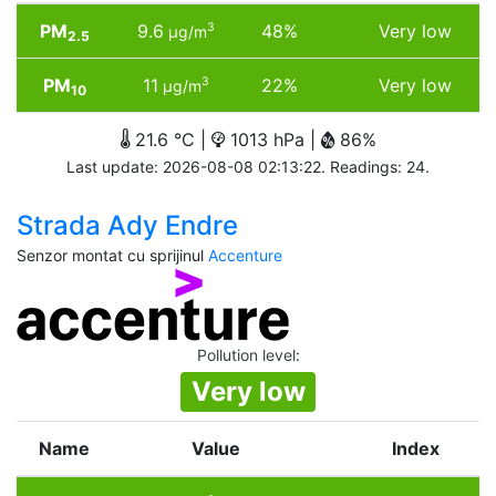
PM
9.6
48%
Very low
3
µg/m
2.5
PM
11
22%
Very low
3
µg/m
10
21.6 °C |
1013 hPa |
86%
Last update: 2026-08-08 02:13:22. Readings: 24.
Strada Ady Endre
Senzor montat cu sprijinul
Accenture
Pollution level
:
Very low
Name
Value
Index