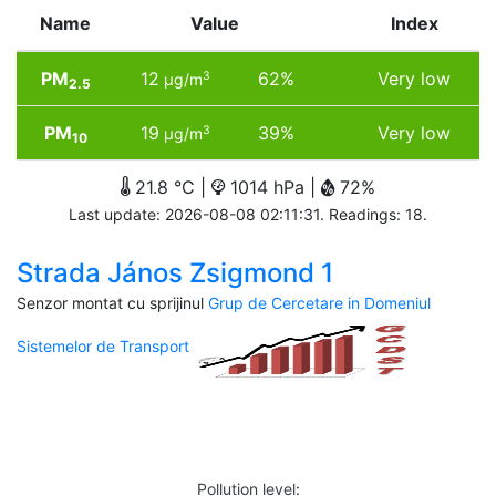
Name
Value
Index
PM
12
62%
Very low
3
µg/m
2.5
PM
19
39%
Very low
3
µg/m
10
21.8 °C |
1014 hPa |
72%
Last update: 2026-08-08 02:11:31. Readings: 18.
Strada János Zsigmond 1
Senzor montat cu sprijinul
Grup de Cercetare in Domeniul
Sistemelor de Transport
Pollution level
: