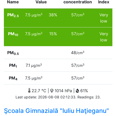
Name
Value
concentration
Index
PM
7.5
38%
57
Very
3
3
µg/m
/cm
2.5
low
PM
7.5
15%
57
Very
3
3
µg/m
/cm
10
low
PM
48
3
/cm
0.5
PM
7.1
57
3
3
µg/m
/cm
1
PM
7.5
57
3
3
µg/m
/cm
4
22.7 °C |
1014 hPa |
61%
Last update: 2026-08-08 02:12:33. Readings: 23.
Şcoala Gimnazială "Iuliu Haţieganu"