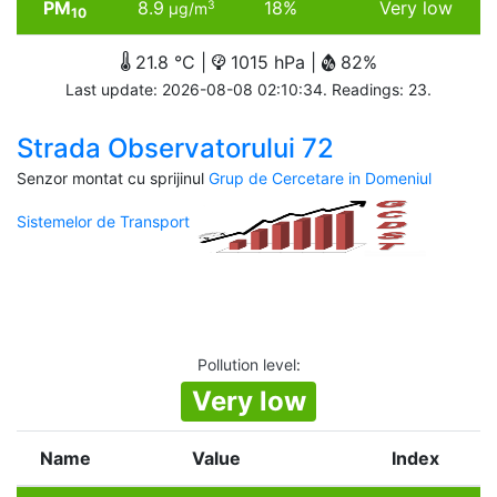
PM
8.9
18%
Very low
3
µg/m
10
21.8 °C |
1015 hPa |
82%
Last update: 2026-08-08 02:10:34. Readings: 23.
Strada Observatorului 72
Senzor montat cu sprijinul
Grup de Cercetare in Domeniul
Sistemelor de Transport
Pollution level
:
Very low
Name
Value
Index