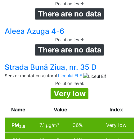
Pollution level
:
There are no data
Aleea Azuga 4-6
Pollution level
:
There are no data
Strada Bună Ziua, nr. 35 D
Senzor montat cu ajutorul
Liceului ELF
Pollution level
:
Very low
Name
Value
Index
PM
7.1
36%
Very low
3
µg/m
2.5