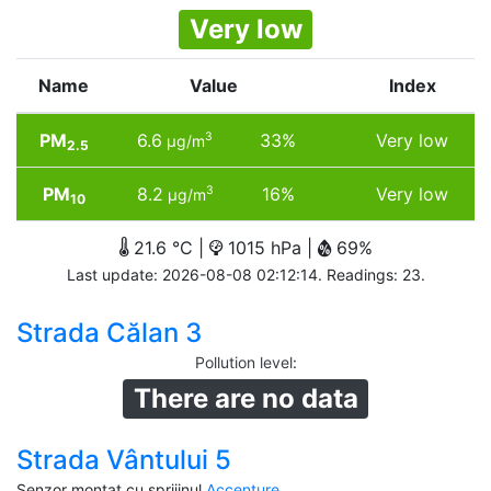
Very low
Name
Value
Index
PM
6.6
33%
Very low
3
µg/m
2.5
PM
8.2
16%
Very low
3
µg/m
10
21.6 °C |
1015 hPa |
69%
Last update: 2026-08-08 02:12:14. Readings: 23.
Strada Călan 3
Pollution level
:
There are no data
Strada Vântului 5
Senzor montat cu sprijinul
Accenture