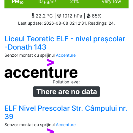
PM
10
21%
Very low
3
µg/m
10
22.2 °C |
1012 hPa |
65%
Last update: 2026-08-08 02:12:31. Readings: 24.
Liceul Teoretic ELF - nivel preșcolar
-Donath 143
Senzor montat cu sprijinul
Accenture
Pollution level
:
There are no data
ELF Nivel Prescolar Str. Câmpului nr.
39
Senzor montat cu sprijinul
Accenture