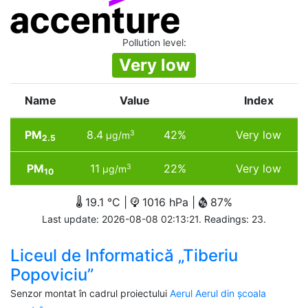
Pollution level
:
Very low
Name
Value
Index
PM
8.4
42%
Very low
3
µg/m
2.5
PM
11
22%
Very low
3
µg/m
10
19.1 °C |
1016 hPa |
87%
Last update: 2026-08-08 02:13:21. Readings: 23.
Liceul de Informatică „Tiberiu
Popoviciu”
Senzor montat în cadrul proiectului
Aerul Aerul din școala