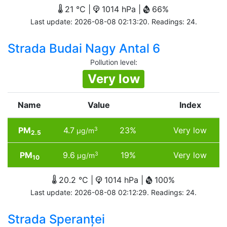
21 °C |
1014 hPa |
66%
Last update: 2026-08-08 02:13:20. Readings: 24.
Strada Budai Nagy Antal 6
Pollution level
:
Very low
Name
Value
Index
PM
4.7
23%
Very low
3
µg/m
2.5
PM
9.6
19%
Very low
3
µg/m
10
20.2 °C |
1014 hPa |
100%
Last update: 2026-08-08 02:12:29. Readings: 24.
Strada Speranței