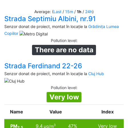
Average: (
Last
/
15m
/
1h
/
24h
)
Strada Septimiu Albini, nr.91
Senzor donat de proiect, montat în locație la
Grădinița Lumea
Copiilor
Pollution level
:
There are no data
Strada Ferdinand 22-26
Senzor donat de proiect, montat în locație la
Cluj Hub
Pollution level
:
Very low
Name
Value
Index
PM
9.4
47%
Very low
3
µg/m
2.5