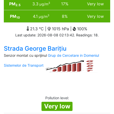
PM
3.3
17%
Very low
3
µg/m
2.5
PM
4.1
8%
Very low
3
µg/m
10
21.3 °C |
1015 hPa |
100%
Last update: 2026-08-08 02:13:42. Readings: 18.
Strada George Barițiu
Senzor montat cu sprijinul
Grup de Cercetare in Domeniul
Sistemelor de Transport
Pollution level
:
Very low