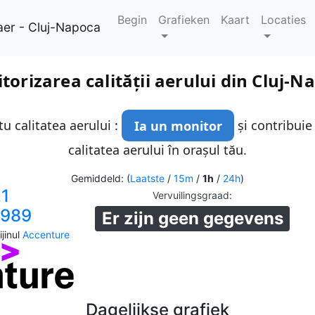
Begin
Grafieken
Kaart
Locaties
aer - Cluj-Napoca
torizarea calității aerului din Cluj-N
u calitatea aerului :
Ia un monitor
și contribuie
calitatea aerului în orașul tău.
Gemiddeld: (
Laatste
/
15m
/
1h
/
24h
)
21
Vervuilingsgraad
:
1989
Er zijn geen gegevens
jinul
Accenture
Dagelijkse grafiek