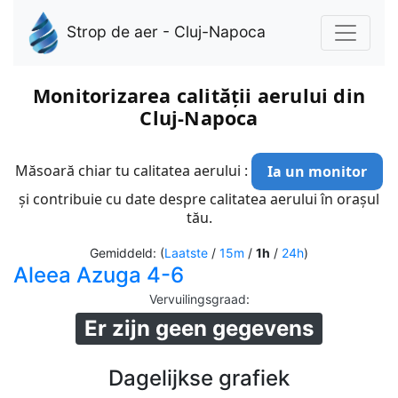
Strop de aer - Cluj-Napoca
Monitorizarea calității aerului din
Cluj-Napoca
Măsoară chiar tu calitatea aerului :
Ia un monitor
și contribuie cu date despre calitatea aerului în orașul
tău.
Gemiddeld: (
Laatste
/
15m
/
1h
/
24h
)
Aleea Azuga 4-6
Vervuilingsgraad
:
Er zijn geen gegevens
Dagelijkse grafiek