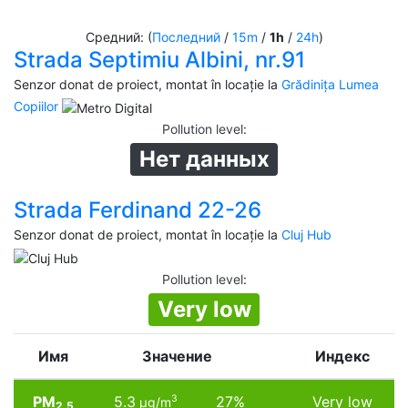
Средний: (
Последний
/
15m
/
1h
/
24h
)
Strada Septimiu Albini, nr.91
Senzor donat de proiect, montat în locație la
Grădinița Lumea
Copiilor
Pollution level
:
Нет данных
Strada Ferdinand 22-26
Senzor donat de proiect, montat în locație la
Cluj Hub
Pollution level
:
Very low
Имя
Значение
Индекс
PM
5.3
27%
Very low
3
µg/m
2.5