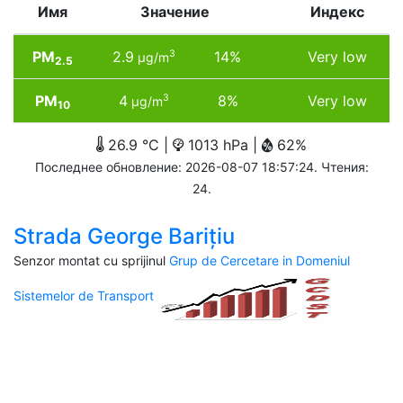
Имя
Значение
Индекс
PM
2.9
14%
Very low
3
µg/m
2.5
PM
4
8%
Very low
3
µg/m
10
26.9 °C |
1013 hPa |
62%
Последнее обновление: 2026-08-07 18:57:24. Чтения:
24.
Strada George Barițiu
Senzor montat cu sprijinul
Grup de Cercetare in Domeniul
Sistemelor de Transport