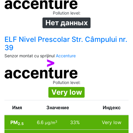
Pollution level
:
Нет данных
ELF Nivel Prescolar Str. Câmpului nr.
39
Senzor montat cu sprijinul
Accenture
Pollution level
:
Very low
Имя
Значение
Индекс
PM
6.6
33%
Very low
3
µg/m
2.5