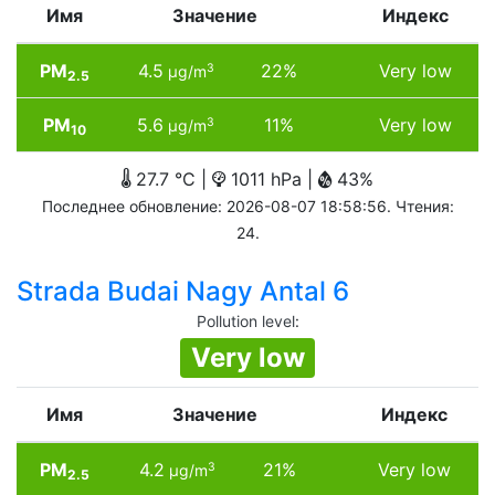
Имя
Значение
Индекс
PM
4.5
22%
Very low
3
µg/m
2.5
PM
5.6
11%
Very low
3
µg/m
10
27.7 °C |
1011 hPa |
43%
Последнее обновление: 2026-08-07 18:58:56. Чтения:
24.
Strada Budai Nagy Antal 6
Pollution level
:
Very low
Имя
Значение
Индекс
PM
4.2
21%
Very low
3
µg/m
2.5