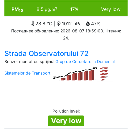
PM
8.5
17%
Very low
3
µg/m
10
28.8 °C |
1012 hPa |
47%
Последнее обновление: 2026-08-07 18:59:00. Чтения:
24.
Strada Observatorului 72
Senzor montat cu sprijinul
Grup de Cercetare in Domeniul
Sistemelor de Transport
Pollution level
:
Very low