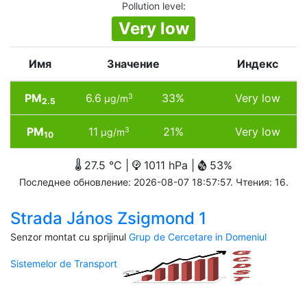
Pollution level
:
Very low
Имя
Значение
Индекс
PM
6.6
33%
Very low
3
µg/m
2.5
PM
11
21%
Very low
3
µg/m
10
27.5 °C |
1011 hPa |
53%
Последнее обновление: 2026-08-07 18:57:57. Чтения: 16.
Strada János Zsigmond 1
Senzor montat cu sprijinul
Grup de Cercetare in Domeniul
Sistemelor de Transport