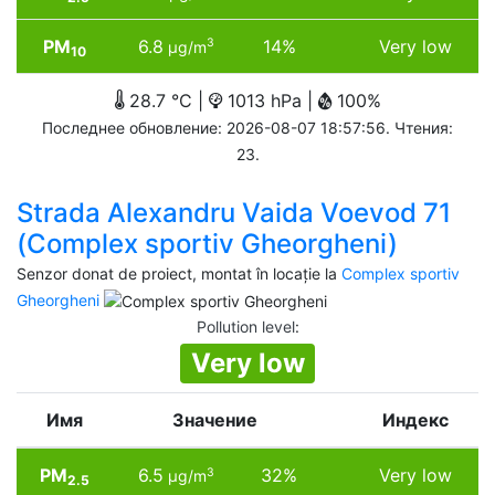
PM
6.8
14%
Very low
3
µg/m
10
28.7 °C |
1013 hPa |
100%
Последнее обновление: 2026-08-07 18:57:56. Чтения:
23.
Strada Alexandru Vaida Voevod 71
(Complex sportiv Gheorgheni)
Senzor donat de proiect, montat în locație la
Complex sportiv
Gheorgheni
Pollution level
:
Very low
Имя
Значение
Индекс
PM
6.5
32%
Very low
3
µg/m
2.5