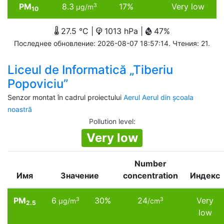
PM
8.3
17%
Very low
3
µg/m
10
27.5 °C |
1013 hPa |
47%
Последнее обновление: 2026-08-07 18:57:14. Чтения: 21.
Liceul de Informatică „Tiberiu
Popoviciu”
Senzor montat în cadrul proiectului
Aerul Aerul din școala
noastră
Pollution level
:
Very low
Number
Имя
Значение
concentration
Индекс
PM
6
30%
24
Very
3
3
µg/m
/cm
2.5
low