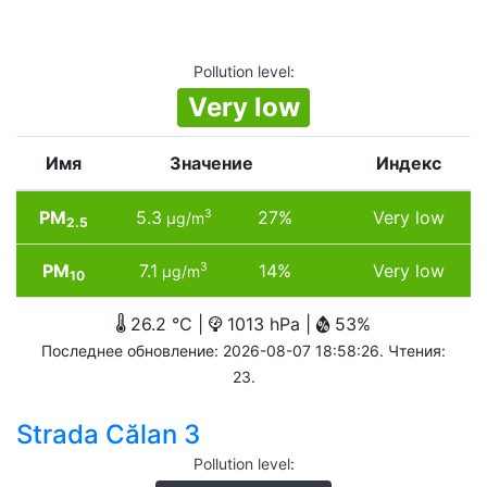
Pollution level
:
Very low
Имя
Значение
Индекс
PM
5.3
27%
Very low
3
µg/m
2.5
PM
7.1
14%
Very low
3
µg/m
10
26.2 °C |
1013 hPa |
53%
Последнее обновление: 2026-08-07 18:58:26. Чтения:
23.
Strada Călan 3
Pollution level
: