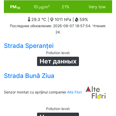
PM
10
21%
Very low
3
µg/m
10
29.3 °C |
1011 hPa |
59%
Последнее обновление: 2026-08-07 18:57:54. Чтения:
24.
Strada Speranței
Pollution level
:
Нет данных
Strada Bună Ziua
Senzor montat cu sprijinul companiei
Alte Flori
Pollution level
: