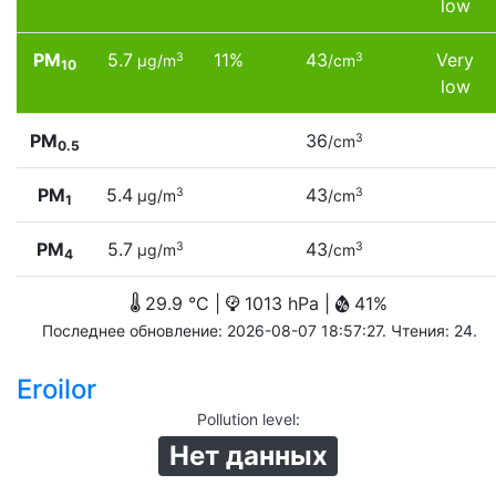
low
PM
5.7
11%
43
Very
3
3
µg/m
/cm
10
low
PM
36
3
/cm
0.5
PM
5.4
43
3
3
µg/m
/cm
1
PM
5.7
43
3
3
µg/m
/cm
4
29.9 °C |
1013 hPa |
41%
Последнее обновление: 2026-08-07 18:57:27. Чтения: 24.
Eroilor
Pollution level
:
Нет данных