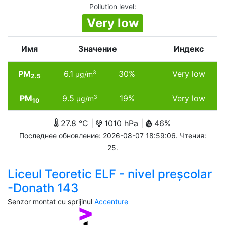
Pollution level
:
Very low
Имя
Значение
Индекс
PM
6.1
30%
Very low
3
µg/m
2.5
PM
9.5
19%
Very low
3
µg/m
10
27.8 °C |
1010 hPa |
46%
Последнее обновление: 2026-08-07 18:59:06. Чтения:
25.
Liceul Teoretic ELF - nivel preșcolar
-Donath 143
Senzor montat cu sprijinul
Accenture