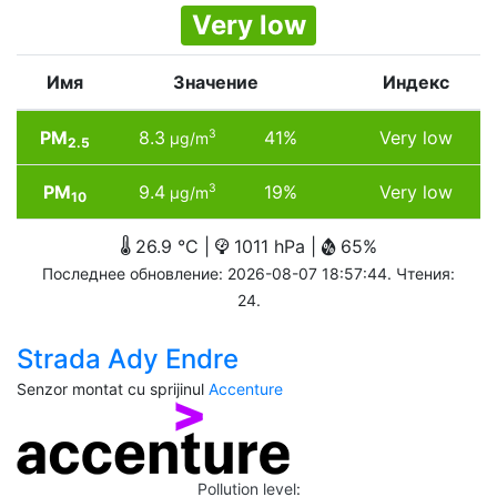
Very low
Имя
Значение
Индекс
PM
8.3
41%
Very low
3
µg/m
2.5
PM
9.4
19%
Very low
3
µg/m
10
26.9 °C |
1011 hPa |
65%
Последнее обновление: 2026-08-07 18:57:44. Чтения:
24.
Strada Ady Endre
Senzor montat cu sprijinul
Accenture
Pollution level
: