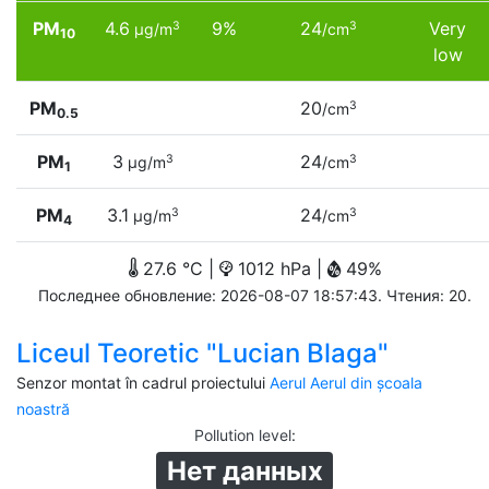
PM
4.6
9%
24
Very
3
3
µg/m
/cm
10
low
PM
20
3
/cm
0.5
PM
3
24
3
3
µg/m
/cm
1
PM
3.1
24
3
3
µg/m
/cm
4
27.6 °C |
1012 hPa |
49%
Последнее обновление: 2026-08-07 18:57:43. Чтения: 20.
Liceul Teoretic "Lucian Blaga"
Senzor montat în cadrul proiectului
Aerul Aerul din școala
noastră
Pollution level
:
Нет данных