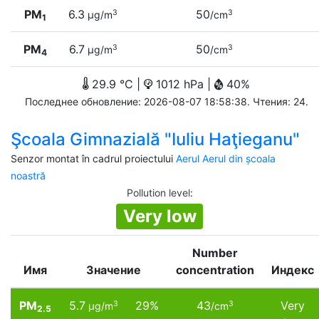
PM
6.3
50
3
3
µg/m
/cm
1
PM
6.7
50
3
3
µg/m
/cm
4
29.9 °C |
1012 hPa |
40%
Последнее обновление: 2026-08-07 18:58:38. Чтения: 24.
Şcoala Gimnazială "Iuliu Haţieganu"
Senzor montat în cadrul proiectului
Aerul Aerul din școala
noastră
Pollution level
:
Very low
Number
Имя
Значение
concentration
Индекс
PM
5.7
29%
43
Very
3
3
µg/m
/cm
2.5