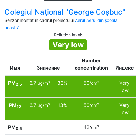
Colegiul Naţional "George Coşbuc"
Senzor montat în cadrul proiectului
Aerul Aerul din școala
noastră
Pollution level
:
Very low
Number
Имя
Значение
concentration
Индекс
PM
6.7
33%
50
Very
3
3
µg/m
/cm
2.5
low
PM
6.7
13%
50
Very
3
3
µg/m
/cm
10
low
PM
42
3
/cm
0.5