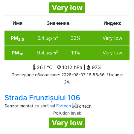
Very low
Имя
Значение
Индекс
PM
6.4
32%
Very low
3
µg/m
2.5
PM
9.4
19%
Very low
3
µg/m
10
26.1 °C |
1012 hPa |
97%
Последнее обновление: 2026-08-07 18:58:56. Чтения:
24.
Strada Frunzișului 106
Senzor montat cu sprijinul
Fortech
Pollution level
:
Very low